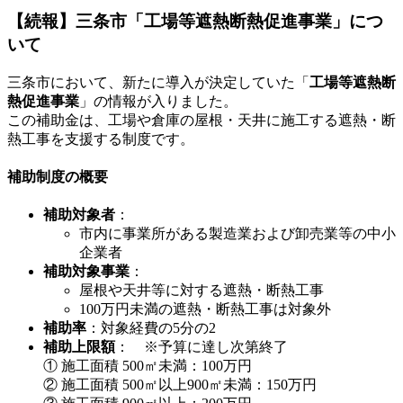
【続報】三条市「工場等遮熱断熱促進事業」につ
いて
三条市において、新たに導入が決定していた「
工場等遮熱断
熱促進事業
」の情報が入りました。
この補助金は、工場や倉庫の屋根・天井に施工する遮熱・断
熱工事を支援する制度です。
補助制度の概要
補助対象者
：
市内に事業所がある製造業および卸売業等の中小
企業者
補助対象事業
：
屋根や天井等に対する遮熱・断熱工事
100万円未満の遮熱・断熱工事は対象外
補助率
：対象経費の5分の2
補助上限額
： ※予算に達し次第終了
① 施工面積 500㎡未満：100万円
② 施工面積 500㎡以上900㎡未満：150万円