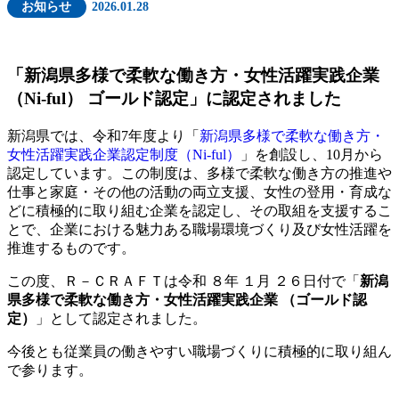
お知らせ
2026.01.28
「新潟県多様で柔軟な働き方・女性活躍実践企業
（Ni-ful） ゴールド認定」に認定されました
新潟県では、令和7年度より「
新潟県多様で柔軟な働き方・
女性活躍実践企業認定制度（Ni-ful）
」を創設し、10月から
認定しています。この制度は、多様で柔軟な働き方の推進や
仕事と家庭・その他の活動の両立支援、女性の登用・育成な
どに積極的に取り組む企業を認定し、その取組を支援するこ
とで、企業における魅力ある職場環境づくり及び女性活躍を
推進するものです。
この度、Ｒ－ＣＲＡＦＴは令和 ８年 １月 ２６日付で「
新潟
県多様で柔軟な働き方・女性活躍実践企業 （
ゴールド
認
定）
」として認定されました。
今後とも従業員の働きやすい職場づくりに積極的に取り組ん
で参ります。